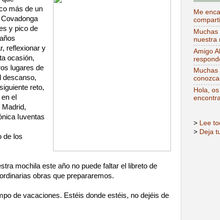
oco más de un
Me encan
 y Covadonga
comparti
s y pico de
Muchas g
 años
nuestra 
 reflexionar y
Amigo Al
ta ocasión,
responde
ros lugares de
Muchas g
el descanso,
conozca
iguiente reto,
Hola, os
 en el
encontra
 Madrid,
nica Iuventas
>
Lee to
>
Deja t
 de los
tra mochila este año no puede faltar el libreto de
raordinarias obras que prepararemos.
po de vacaciones. Estéis donde estéis, no dejéis de