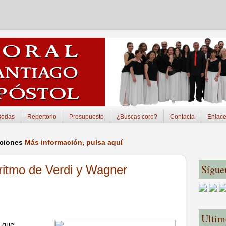
Bodas
Repertorio
Presupuesto
¿Buscas coro?
Contacta
Enlac
pciones
Más información, pulsa aquí
Sígue
ritmo de Verdi y Wagner
Ultim
l que