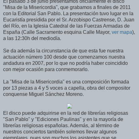
El pasado 3 de junio presentamos oficialmente el disco
"Misa de la Misericordia", que grabamos a finales de 2011
con la Editorial San Pablo. La presentación tuvo lugar en la
Eucaristía presidida por el Sr. Arzobispo Castrense, D. Juan
del Río, en la Iglesia Catedral de las Fuerzas Armadas de
España (Calle Sacramento esquina Calle Mayor,
ver mapa
),
a las 12:30h del mediodía.
Se da además la circunstancia de que esta fue nuestra
actuación número 100 desde que comenzamos nuestra
andadura en 2007, por lo que no podría haber coincidido
con mejor ocasión para conmemorarlo.
La "Misa de la Misericordia" es una composición formada
por 13 piezas a 4 y 5 voces a capella, obra del compositor
conquense Miguel Sánchez Moreno.
El disco puede adquirirse en la red de librerías religiosas
"San Pablo" y "Ediciones Paulinas" y en la mayoría de
librerías religiosas españolas. Además, al término de
nuestros conciertos también solemos llevar algunos
ejemplares, pues son muchos los asistentes que se