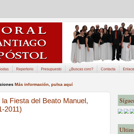
Bodas
Repertorio
Presupuesto
¿Buscas coro?
Contacta
Enlac
pciones
Más información, pulsa aquí
Sígue
 la Fiesta del Beato Manuel,
1-2011)
Ultim