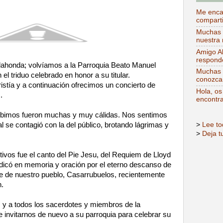
Me encan
comparti
Muchas g
nuestra 
Amigo Al
responde
honda; volvíamos a la Parroquia Beato Manuel
Muchas g
el triduo celebrado en honor a su titular.
conozca
stía y a continuación ofrecimos un concierto de
Hola, os
.
encontra
ibimos fueron muchas y muy cálidas. Nos sentimos
>
Lee to
al se contagió con la del público, brotando lágrimas y
>
Deja t
.
os fue el canto del Pie Jesu, del Requiem de Lloyd
dicó en memoria y oración por el eterno descanso de
e de nuestro pueblo, Casarrubuelos, recientemente
n.
y a todos los sacerdotes y miembros de la
e invitarnos de nuevo a su parroquia para celebrar su